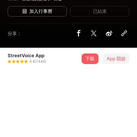
加入行事曆
已結束
分享：
StreetVoice App
6 位街聲音樂人
下載
App 開啟
4.8(1446)
荷爾蒙少年 Hormone Boys
＋ 追蹤
@lukechan168
傻子與白痴
＋ 追蹤
@FoolAndIdiotBand
李友廷
＋ 追蹤
@left7792