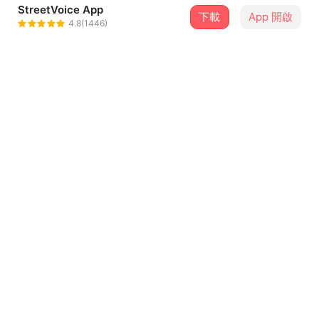
StreetVoice App
1 位街聲音樂人
下載
App 開啟
4.8(1446)
羅妍婷 YenTing Lo
＋ 追蹤
@yentinglo
介紹
演出日期及時間：2021/12/16(四) 20:00
演出地點：Legacy mini@好丘（台北市信義區松勤街54
號，信義公民會館 / 原四四南村）
演出者：羅妍婷
票價：預售單人票450元 / 現場票550元 / 身障票225元（僅
限iNDIEVOX傳真訂購）
售票時間：2021/11/16 (二) 18:00 開始販售
羅妍婷，來自高雄的歌手及爵士創作人。發行專輯《葉片之
上》、《蒼鷺十三號》及 EP《Off-Score》等作品，曾獲金
音獎四項提名，拿下最佳爵士專輯及最佳爵士單曲兩項殊