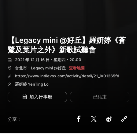
【Legacy mini @好丘】羅妍婷《蒼
鷺及葉片之外》新歌試聽會
2021 年 12 月 16 日・星期四・20:00
台北市・Legacy mini @好丘
查看地圖
https://www.indievox.com/activity/detail/21_iV01265fd
羅妍婷 YenTing Lo
加入行事曆
已結束
分享：