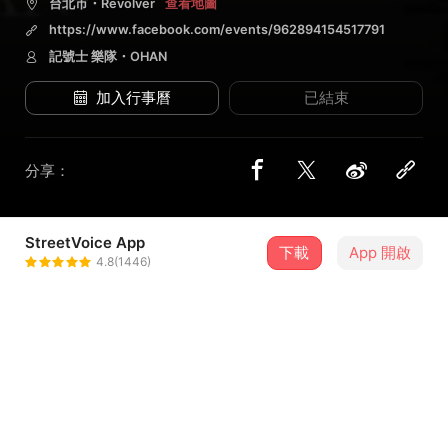
台北市・Revolver
查看地圖
https://www.facebook.com/events/962894154517791
記號士 樂隊・OHAN
加入行事曆
已結束
分享：
StreetVoice App
2 位街聲音樂人
下載
App 開啟
4.8(1446)
記號士 樂隊
＋ 追蹤
@thesignofhuman
OHAN
＋ 追蹤
@thezofficial