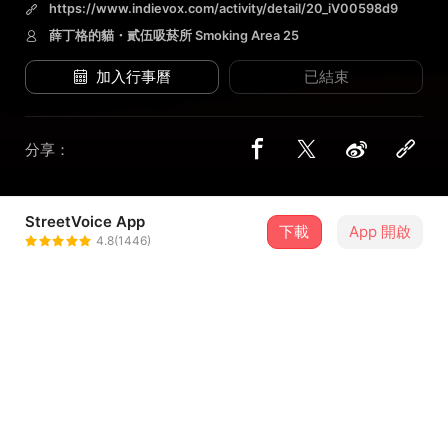
https://www.indievox.com/activity/detail/20_iV00598d9
薛丁格的貓・貳伍吸菸所 Smoking Area 25
加入行事曆
已結束
分享：
StreetVoice App
2 位街聲音樂人
下載
App 開啟
4.8(1446)
薛丁格的貓
＋ 追蹤
@schrodingerscat
貳伍吸菸所 Smoking Area 25
＋ 追蹤
@smokingarea25
介紹