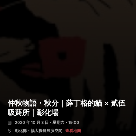
仲秋物語・秋分｜薛丁格的貓 × 貳伍
吸菸所｜彰化場
2020 年 10 月 3 日・星期六・19:00
彰化縣・福大祿昌展演空間
查看地圖