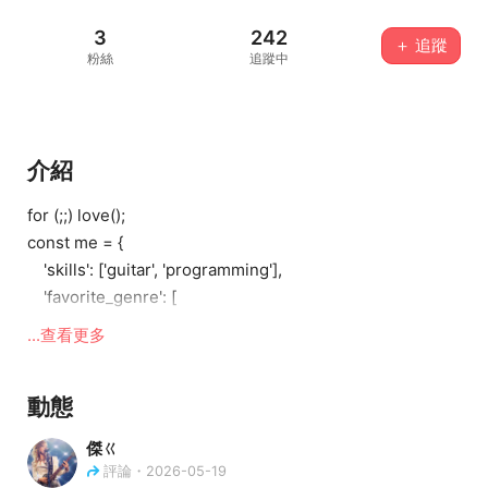
3
242
＋ 追蹤
粉絲
追蹤中
介紹
for (;;) love();
const me = {
'skills': ['guitar', 'programming'],
'favorite_genre': [
'rock', 'metal', 'progressive', 'djent',
...查看更多
'r&b', 'soul', 'fusion'
],
動態
}
傑ㄍ
評論・2026-05-19