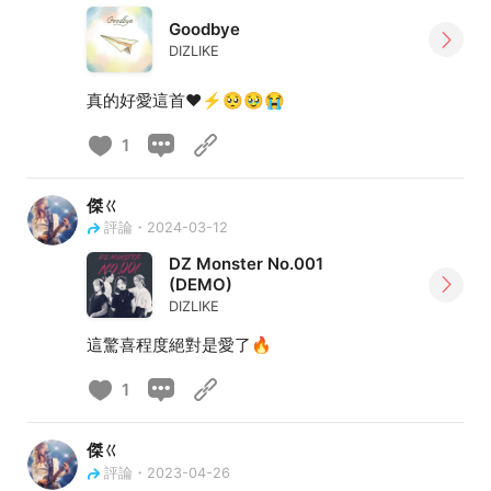
Goodbye
DIZLIKE
真的好愛這首❤️⚡🥺🥹😭
1
傑ㄍ
評論・2024-03-12
DZ Monster No.001
(DEMO)
DIZLIKE
這驚喜程度絕對是愛了🔥
1
傑ㄍ
評論・2023-04-26