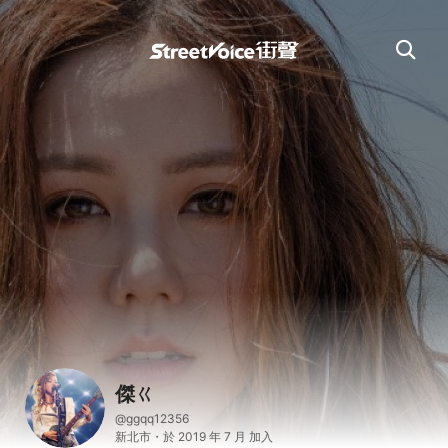
傑ㄍ
@ggqq12356
新北市・於 2019 年 7 月 加入