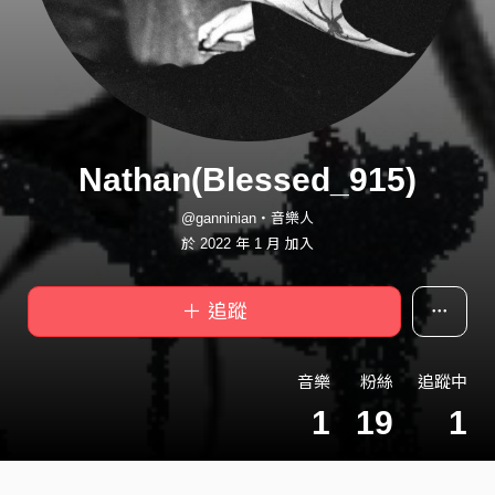
Nathan(Blessed_915)
@ganninian・音樂人
於 2022 年 1 月 加入
＋ 追蹤
音樂
粉絲
追蹤中
1
19
1