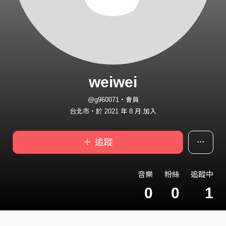
weiwei
@g960071・會員
台北市・於 2021 年 8 月 加入
＋ 追蹤
音樂
粉絲
追蹤中
0
0
1