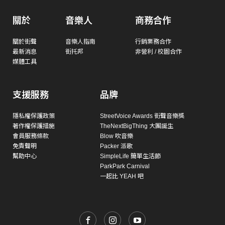
關於
音樂人
商務合作
關於街聲
音樂人指南
行銷業務合作
最新消息
街托邦
非營利 / 校園合作
媒體工具
支援服務
品牌
隱私權保護政策
StreetVoice Awards 街聲音樂獎
著作權保護措施
TheNextBigThing 大團誕生
會員服務條款
Blow 吹音樂
免責聲明
Packer 派歌
幫助中心
SimpleLife 簡單生活節
ParkPark Carnival
一起比 YEAH 吧