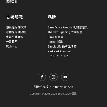
媒體工具
支援服務
品牌
隱私權保護政策
StreetVoice Awards 街聲音樂獎
著作權保護措施
TheNextBigThing 大團誕生
會員服務條款
Blow 吹音樂
免責聲明
Packer 派歌
幫助中心
SimpleLife 簡單生活節
ParkPark Carnival
一起比 YEAH 吧
開啟手機版
・
StreetVoice App
Copyright © 2006-2026 StreetVoice 街聲.