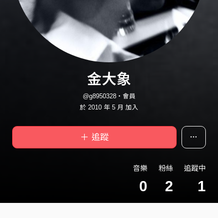
金大象
@g8950328・會員
於 2010 年 5 月 加入
＋ 追蹤
音樂
粉絲
追蹤中
0
2
1