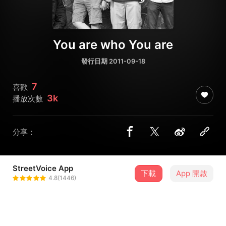
You are who You are
發行日期 2011-09-18
7
喜歡
3k
播放次數
分享：
StreetVoice App
下載
App 開啟
Fun People 放屁伯樂團
4.8(1446)
＋ 追蹤
@funpeoplebandtw