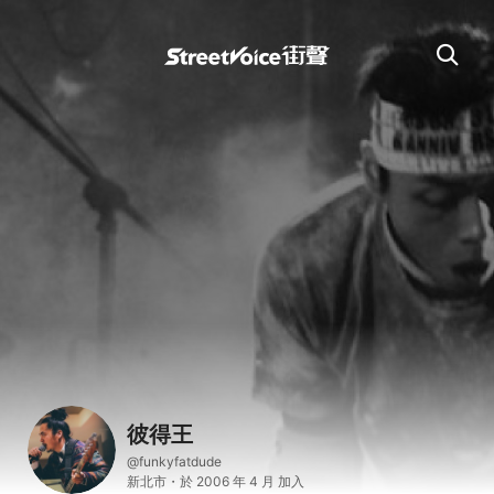
彼得王
@funkyfatdude
新北市・於 2006 年 4 月 加入