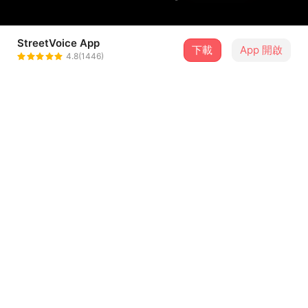
StreetVoice App
下載
App 開啟
放客兄弟
4.8(1446)
＋ 追蹤
@funkybrothers
歌詞
這是沒有提供歌詞的歌曲
留言（
3
）
登入會員開始留言
xutai