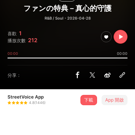
ファンの特典－真心的守護
R&B / Soul
・2026-04-28
1
喜歡
212
播放次數
00:00
00:00
分享：
StreetVoice App
下載
App 開啟
細雨公子
4.8(1446)
＋ 追蹤
@fungenhan