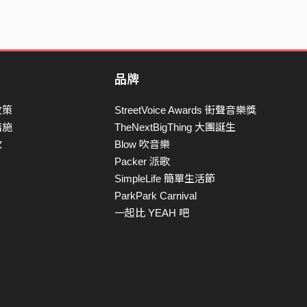
品牌
政策
StreetVoice Awards 街聲音樂獎
措施
TheNextBigThing 大團誕生
款
Blow 吹音樂
Packer 派歌
SimpleLife 簡單生活節
ParkPark Carnival
一起比 YEAH 吧