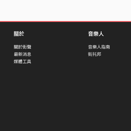
關於
音樂人
關於街聲
音樂人指南
最新消息
街托邦
媒體工具