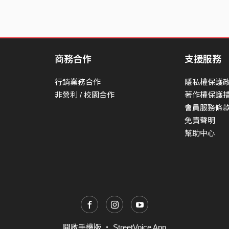
商務合作
支援服務
行銷業務合作
隱私權保護
非營利 / 校園合作
著作權保護
會員服務條
免責聲明
幫助中心
開啟手機版
・
StreetVoice App