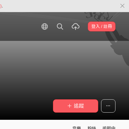
)
.
登入 / 註冊
＋ 追蹤
音樂
粉絲
追蹤中