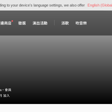
ing to your device's language settings, we also offer
English (Global
周邊商店
徵選
演出活動
派歌
吹音樂
56a・會員
 月 加入