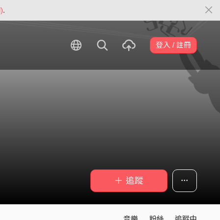
)
.
登入 / 註冊
＋ 追蹤
音樂
粉絲
追蹤中