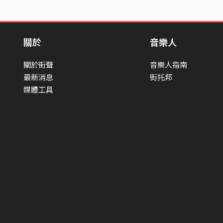
關於
音樂人
關於街聲
音樂人指南
最新消息
街托邦
媒體工具