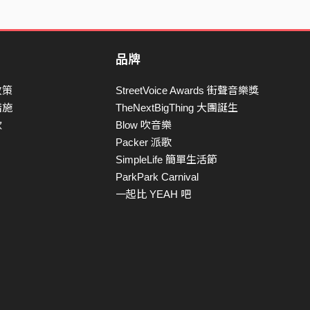
品牌
政策
StreetVoice Awards 街聲音樂獎
措施
TheNextBigThing 大團誕生
款
Blow 吹音樂
Packer 派歌
SimpleLife 簡單生活節
ParkPark Carnival
一起比 YEAH 吧