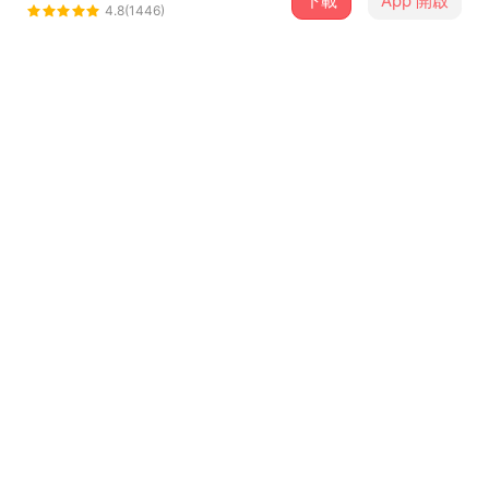
下載
App 開啟
ＨＵＳＨ
4.8(1446)
＋ 追蹤
@fromhush
介紹
終於翻唱邱比的創作，期待之後的合作。這首翻唱沒有把所
有的歌詞都唱進去。
歌詞
愚愛
詞曲＼邱比
你在她們之間慚愧
那熱擁之後的餘溫，怎麼也熄不掉吧