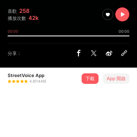
258
喜歡
42k
播放次數
00:00
00:00
分享：
StreetVoice App
下載
App 開啟
ＨＵＳＨ
4.8(1446)
＋ 追蹤
@fromhush
歌詞