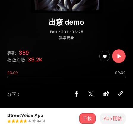
出竅 demo
Folk
・2011-03-25
異常現象
359
喜歡
39.2k
播放次數
00:00
00:00
分享：
StreetVoice App
下載
App 開啟
ＨＵＳＨ
4.8(1446)
＋ 追蹤
@fromhush