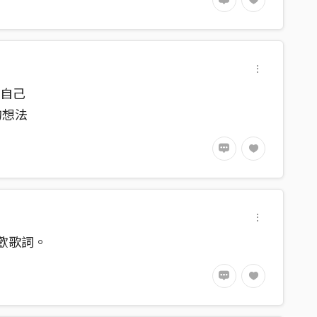
厭自己
的想法
歡歌詞。