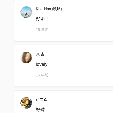
Khai Han (凯晗)
好听！
15 年前
JU吉
lovely
15 年前
趙文森
好聽