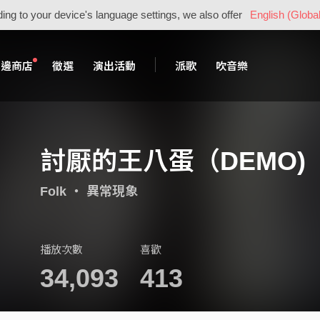
ing to your device's language settings, we also offer
English (Global
周邊商店
徵選
演出活動
派歌
吹音樂
討厭的王八蛋（DEMO)
Folk
・
異常現象
播放次數
喜歡
34,093
413