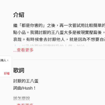
介紹
繼「都是你害的」之後，再一次嘗試用比較簡單
點小品。我猜討厭的王八蛋大多是被現實壓扁後
哀哉。有時候會去討厭他人，就是因為不想要自
人，以及快要被現實壓扁的人們。加油。
...查看更多
音樂人，
！
歌詞
好喔
討厭的王八蛋
詞曲/Hush！
該怎麼說