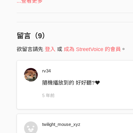
不就是一些徬徨無奈？
...查看更多
卻好像生病一樣
該怎麼辦
在黃昏時候覺得傷感
留言（
9
）
太陽還會不會出來？
欲留言請先
登入
或
成為 StreetVoice 的會員
。
明天的事也許能明天再煩
但十二點之前的今天
rv34
還要過完
隨機播放到的 好好聽?❤
能不能有時候
也可以像別人一樣偷懶
5 年前
不想做的也許只是害怕自己做不起來
會不會有一天
變成自己討厭的王八蛋
twilight_mouse_xyz
連自己的臉都認不出來