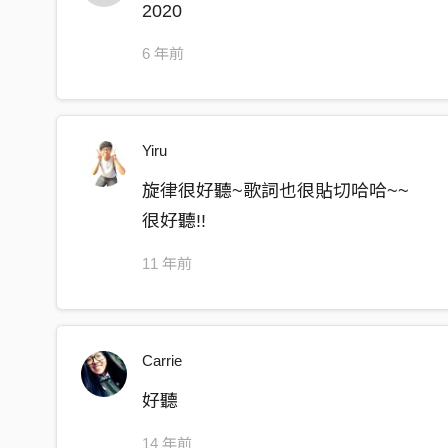
2020
該怎麼說
6 年前
不就是一些嗚呼哀哉
卻好像快要死掉
該怎麼辦
Yiru
在午夜時分哭了起來
旋律很好聽~歌詞也很貼切哈哈~~
親愛的你會不會來
很好聽!!
未來的事也許還沒有打算
11 年前
無論如何到了明天也許就會好轉
Carrie
好聽
14 年前