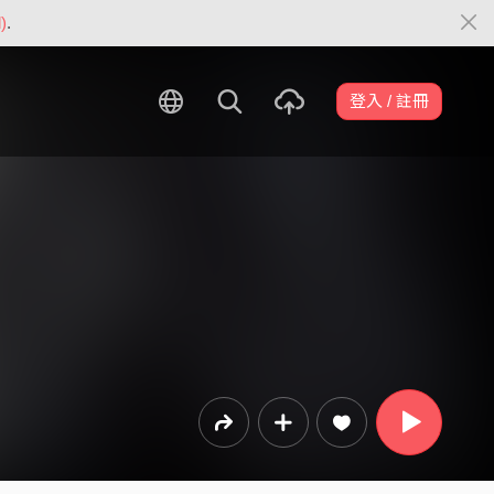
)
.
登入 / 註冊