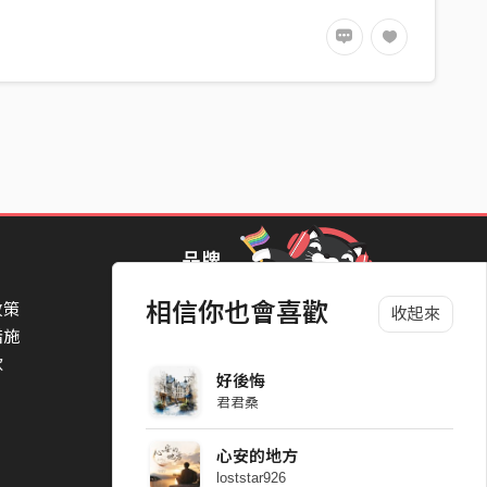
品牌
相信你也會喜歡
政策
StreetVoice Awards 街聲音樂獎
收起來
措施
TheNextBigThing 大團誕生
款
Blow 吹音樂
好後悔
Packer 派歌
君君桑
SimpleLife 簡單生活節
ParkPark Carnival
心安的地方
一起比 YEAH 吧
loststar926