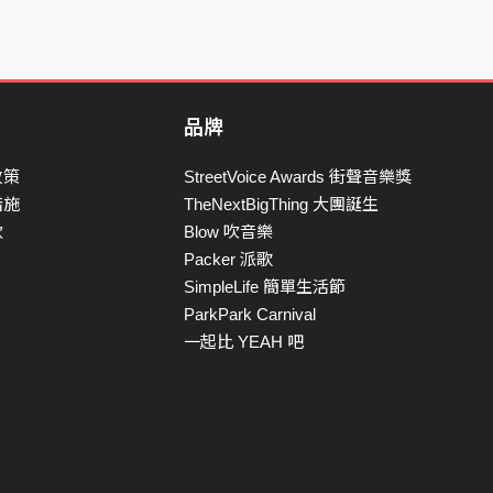
品牌
政策
StreetVoice Awards 街聲音樂獎
措施
TheNextBigThing 大團誕生
款
Blow 吹音樂
Packer 派歌
SimpleLife 簡單生活節
ParkPark Carnival
一起比 YEAH 吧