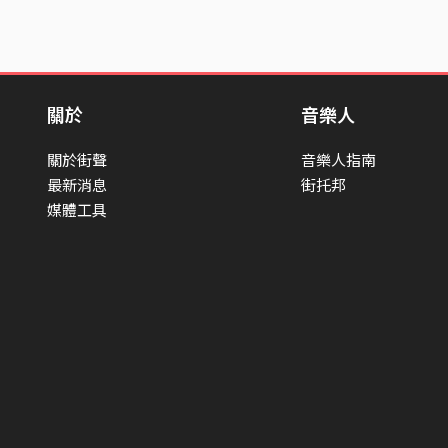
關於
音樂人
關於街聲
音樂人指南
最新消息
街托邦
媒體工具