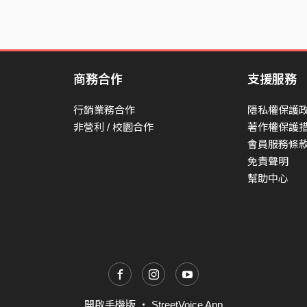
商務合作
支援服務
行銷業務合作
隱私權保護
非營利 / 校園合作
著作權保護
會員服務條
免責聲明
幫助中心
開啟手機版
・
StreetVoice App