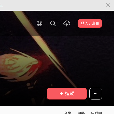
)
.
登入 / 註冊
＋ 追蹤
音樂
粉絲
追蹤中