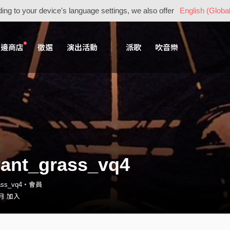
ing to your device's language settings, we also offer
English (Global
周邊商店
徵選
演出活動
派歌
吹音樂
rant_grass_vq4
grass_vq4・會員
 月 加入