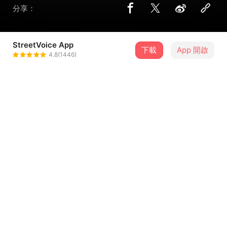
分享：
StreetVoice App
下載
App 開啟
四枝筆 Four Pens
4.8(1446)
＋ 追蹤
@fourpens
介紹
「我開始跟不上你的腳步了，狂暴的雷陣雨隔開了我們，而
你越走越遠，剩下我留在這個夏天。」
曲目（1）