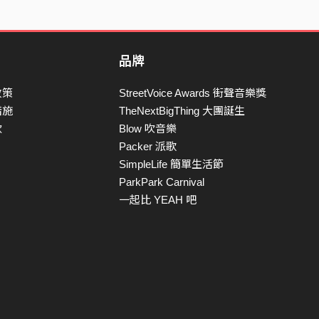
品牌
政策
StreetVoice Awards 街聲音樂獎
措施
TheNextBigThing 大團誕生
款
Blow 吹音樂
Packer 派歌
SimpleLife 簡單生活節
ParkPark Carnival
一起比 YEAH 吧