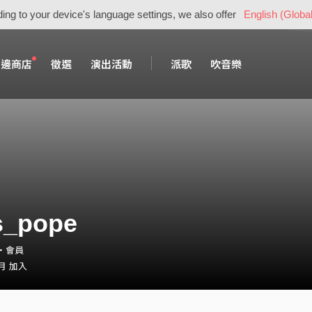
ing to your device's language settings, we also offer
English (Global
周邊商店
徵選
演出活動
派歌
吹音樂
s_pope
pe・會員
 月 加入