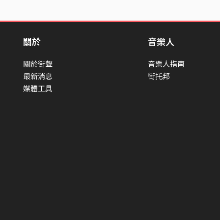
關於
音樂人
關於街聲
音樂人指南
最新消息
街托邦
媒體工具