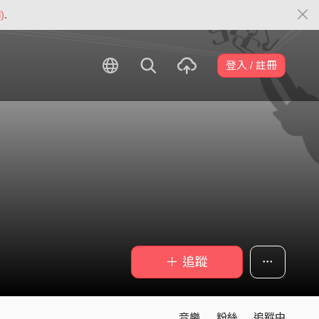
)
.
登入 / 註冊
＋ 追蹤
音樂
粉絲
追蹤中