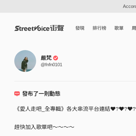
Accord
發現
排行榜
歌單
嚴梵
@fnfn0101
發布了一則動態
《愛人走吧_全專輯》各大串流平台連結❤️‍?❤️‍?❤️‍?
趕快加入歌單吧～～～～