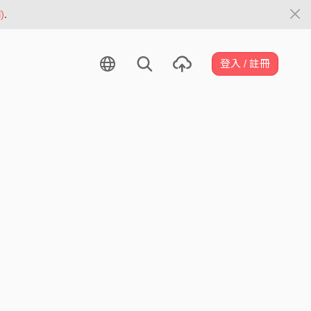
)
.
登入 / 註冊