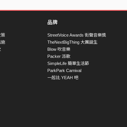
品牌
政策
StreetVoice Awards 街聲音樂獎
措施
TheNextBigThing 大團誕生
款
Blow 吹音樂
Packer 派歌
SimpleLife 簡單生活節
ParkPark Carnival
一起比 YEAH 吧