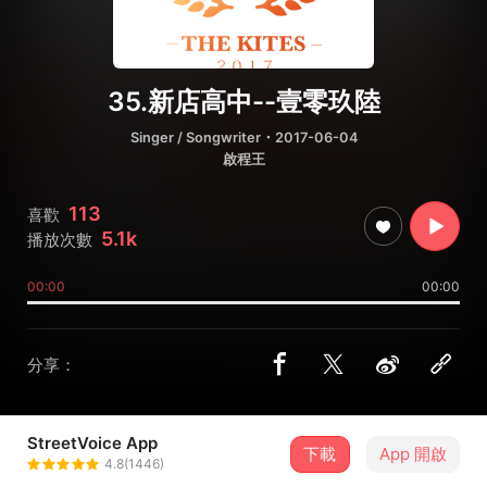
35.新店高中--壹零玖陸
Singer / Songwriter
・2017-06-04
啟程王
113
喜歡
5.1k
播放次數
00:00
00:00
分享：
StreetVoice App
下載
App 開啟
啟程王
4.8(1446)
＋ 追蹤
@flykite2017