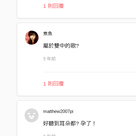
豐功偉業的成績都成為 不朽的回憶
1 則回覆
而我們的感情和友誼就像酒釀
它越久越香越是讓人念念不忘
一同經歷三年後必須各自 分裝
煮魚
但別忘了
屬於雙中的歌?
我們曾經待過 雙溪 這故鄉
9 年前
能否給我時光機 讓我們回到過去
躺在操場數星星 說著不分離
屬於我們的宴席 沒人能代替
1 則回覆
我們走過的足跡
能否給我時光機 讓我們感情延續
你們的加油打氣 我不會忘記
matthew2007pi
彼此之間的回憶 將它放心底
好聽到耳朵都? 孕了！
三年走過的美麗