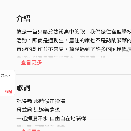
介紹
這是一首只屬於雙溪高中的歌。我們是住宿型學
活動。即使是通勤生，居住的家也不是熱鬧繁華
首歌的創作並不容易，前後遇到了許多的困境與
希望可以為畢業生帶來不同的畢業回憶。
...查看更多
音樂人，
！
歌詞
好喔
記得嗎 那時候在操場
肩並肩 追逐著夢想
一起揮灑汗水 自由自在地徜徉
難過嗎 這時候在禮堂