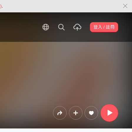
)
.
登入 / 註冊