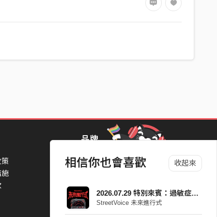
品牌
相信你也會喜歡
政策
StreetVoice Awards 街聲音樂獎
收起來
措施
TheNextBigThing 大團誕生
款
Blow 吹音樂
2026.07.29 特別來賓：過敏症候群
Packer 派歌
StreetVoice 未來進行式
SimpleLife 簡單生活節