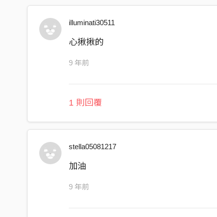
能否給我時光機 讓我們感情延續
你們的加油打氣 我不會忘記
illuminati30511
彼此之間的回憶 將它放心底
心揪揪的
三年走過的美麗
9 年前
還記得那年綠騎士 是三年來最後一次
在路上放肆的狂妄 在溪邊大笑的猖狂
晚上到了茶花莊 螢火蟲 點亮了 夢想
1 則回覆
為了能夠成就理想 受點傷那又怎樣
早點名的路上 撞到學姊的驚慌
但是心裡想著早餐那些徬徨全都忘
stella05081217
深夜傳來翻牆的聲音
加油
有人不知死活偷手機
9 年前
希望天公伯嘎哩波比 別讓教官找到你
免洗餐具的秘密 上演追逐的遊戲