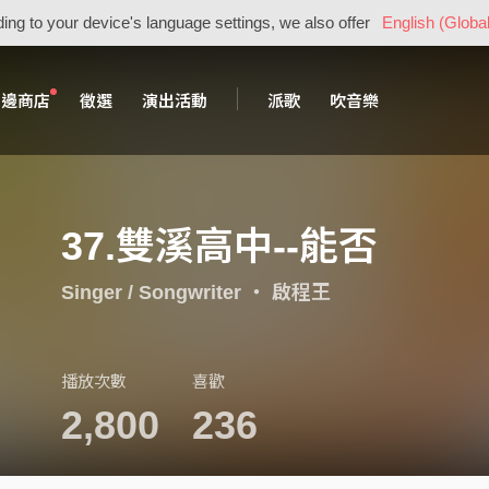
ing to your device's language settings, we also offer
English (Global
周邊商店
徵選
演出活動
派歌
吹音樂
37.雙溪高中--能否
Singer / Songwriter
・
啟程王
播放次數
喜歡
2,800
236