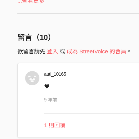
...查看更多
手拉手 回憶著過往
多麽不想面對 沒有你們的空蕩
能否給我時光機 讓我們回到過去
留言（
10
）
躺在操場數星星 說著不分離
屬於我們的宴席 沒人能代替
欲留言請先
登入
或
成為 StreetVoice 的會員
。
我們走過的足跡
難過嗎 這時候在禮堂
auti_10165
手拉手 回憶著過往
❤️
多麽不想面對 沒有你們的空蕩
9 年前
能否給我時光機 讓我們回到過去
躺在操場數星星 說著不分離
屬於我們的宴席 沒人能代替
1 則回覆
我們走過的足跡