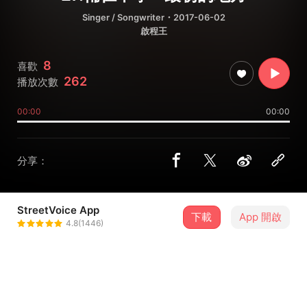
Singer / Songwriter
・2017-06-02
啟程王
8
喜歡
262
播放次數
00:00
00:00
分享：
StreetVoice App
下載
App 開啟
啟程王
4.8(1446)
＋ 追蹤
@flykite2017