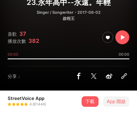
23.永年高中--永遠。年輕
Singer / Songwriter
・2017-06-02
啟程王
37
喜歡
382
播放次數
00:00
00:00
分享：
StreetVoice App
下載
App 開啟
啟程王
4.8(1446)
＋ 追蹤
@flykite2017