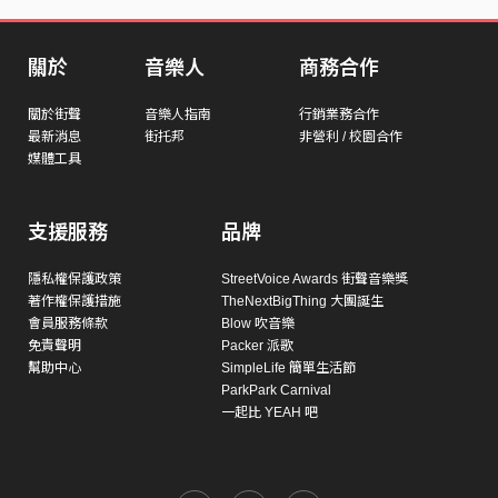
關於
音樂人
商務合作
關於街聲
音樂人指南
行銷業務合作
最新消息
街托邦
非營利 / 校園合作
媒體工具
支援服務
品牌
隱私權保護政策
StreetVoice Awards 街聲音樂獎
著作權保護措施
TheNextBigThing 大團誕生
會員服務條款
Blow 吹音樂
免責聲明
Packer 派歌
幫助中心
SimpleLife 簡單生活節
ParkPark Carnival
一起比 YEAH 吧