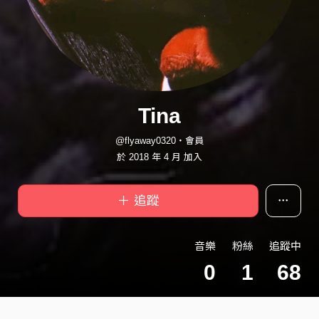
Tina
@flyaway0320・會員
於 2018 年 4 月 加入
＋ 追蹤
音樂
粉絲
追蹤中
0
1
68