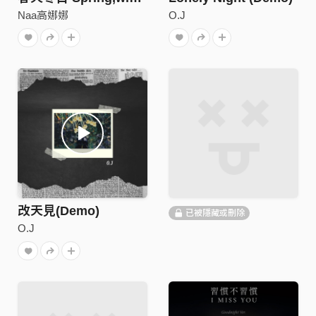
Naa高娜娜
O.J
改天見(Demo)
已被隱藏或刪除
O.J