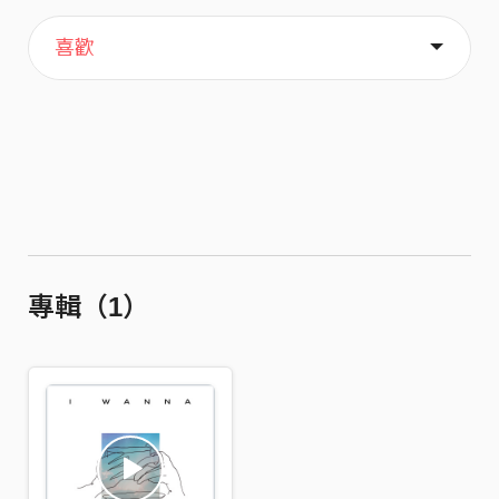
主頁
歌單
關於
喜歡
專輯（1）