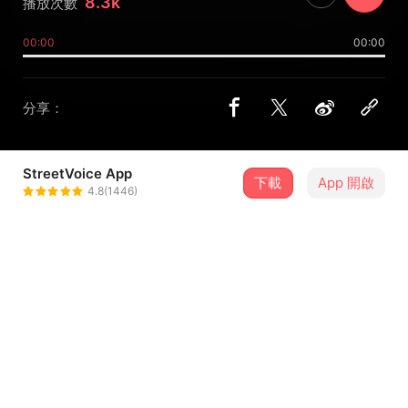
8.3k
播放次數
00:00
00:00
分享：
StreetVoice App
下載
App 開啟
Flux
4.8(1446)
＋ 追蹤
@flux
歌詞
傑森史塔森
I am the transporter