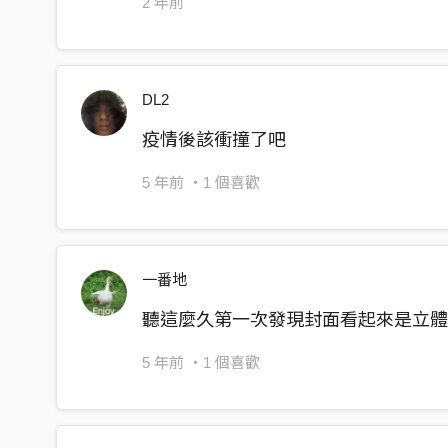
2 年前
這黑暗正在抓我
我是一個成功的人 準備好就簽下去
你說的是非情愛 全部都shit
你這個成功的人 是非情愛all shit
DL2
我有我的苦衷 我講不出來
疫情後該衝撞了吧
我貪心到我沒有他很空虛
5 年前
・1 個喜歡
我失去了原來的心 你的眼睛怎麼這麼的美
愈deep愈深 愈深愈真
我是ㄧ個失敗的人 為了好處背叛我的良心
愈deep愈深 愈深愈真
一番地
我是ㄧ個失敗的人 為了利益交易我的聖靈
聽這麼久第一次發現封面看起來是立體
愈deep愈深 愈深愈真
5 年前
・1 個喜歡