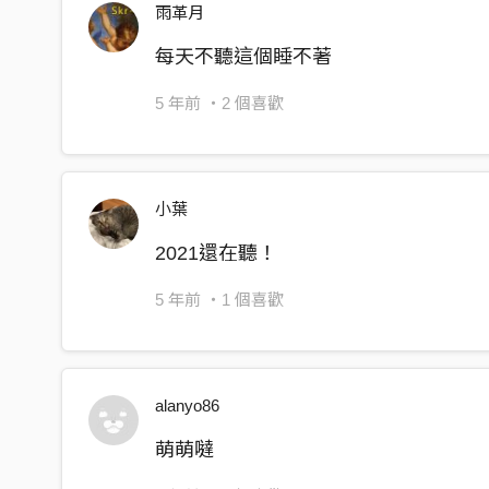
雨革月
每天不聽這個睡不著
5 年前
・2 個喜歡
小葉
2021還在聽！
5 年前
・1 個喜歡
alanyo86
萌萌噠