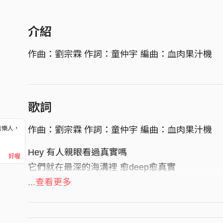
介紹
作曲：劉宗霖 作詞：童仲宇 編曲：血肉果汁機
歌詞
作曲：劉宗霖 作詞：童仲宇 編曲：血肉果汁機
音樂人，
！
Hey 有人親眼看過真實嗎
好喔
它們就在最深的海溝裡 愈deep愈真實
愈deep愈深 愈深愈真
...查看更多
Hey 我正在玩 我在玩一盤稱作娛樂的棋
Hey 你們都是 都是我的選擇