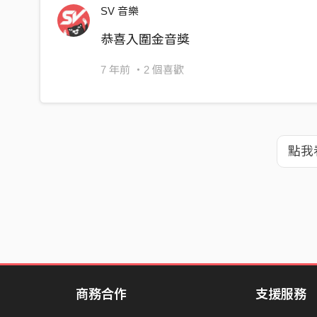
SV 音樂
恭喜入圍金音獎
7 年前
・2 個喜歡
點我
商務合作
支援服務