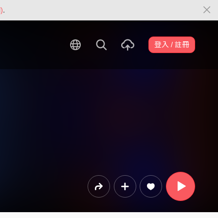
)
.
登入 / 註冊