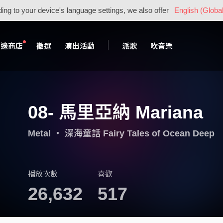
ing to your device's language settings, we also offer
English (Global
周邊商店
徵選
演出活動
派歌
吹音樂
08- 馬里亞納 Mariana
Metal
・
深海童話 Fairy Tales of Ocean Deep
播放次數
喜歡
26,632
517