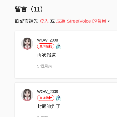
今天 今天就要做 不能等到明天會更好
留言（
11
）
但是明天對死人是一點意義都沒有
我是一個成功的人 你知道嗎
欲留言請先
登入
或
成為 StreetVoice 的會員
。
你說的是非情愛 全部都shit
你這個成功的人 是非情愛all shit
WOW_2008
還要你爸再repeat一次嗎
血肉信徒
我的心情
再次報道
從來就不是寫給白痴看
我的字 我的名 我的感覺
9 個月前
我是在做什麼
我為了成功變的無情無義
為了作他乾兒子得到尊敬
WOW_2008
你知不知道他都知道他知道你的名字
血肉信徒
他知道你欠什麼
封面帥炸了
他知道你知道我他知道你在怕他阿