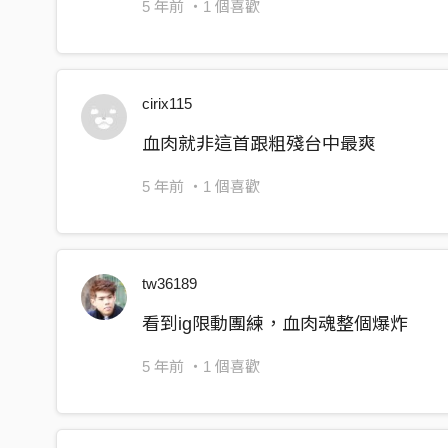
5 年前
・1 個喜歡
cirix115
血肉就非這首跟粗殘台中最爽
5 年前
・1 個喜歡
tw36189
看到ig限動團練，血肉魂整個爆炸
5 年前
・1 個喜歡