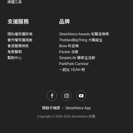
媒體工具
支援服務
品牌
隱私權保護政策
StreetVoice Awards 街聲音樂獎
著作權保護措施
TheNextBigThing 大團誕生
會員服務條款
Blow 吹音樂
免責聲明
Packer 派歌
幫助中心
SimpleLife 簡單生活節
ParkPark Carnival
一起比 YEAH 吧
開啟手機版
・
StreetVoice App
Copyright © 2006-2026 StreetVoice 街聲.