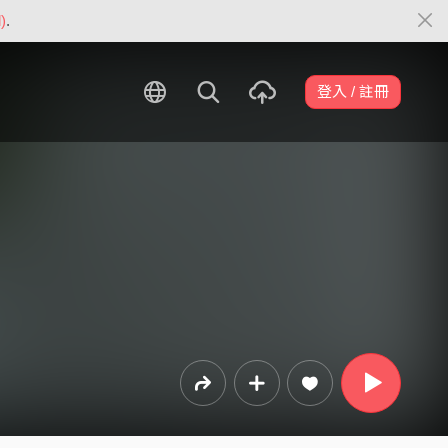
)
.
登入 / 註冊