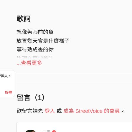
歌詞
想像著眼前的魚
放置幾天會是什麼樣子
等待熟成後的你
比現在更加美味
...查看更多
但要在合適的環境
音樂人，
等候才有了意義
！
想想人生大概也是
好喔
留言（
1
）
這麽回事
欲留言請先
登入
或
成為 StreetVoice 的會員
。
末日來臨的那天
外面或許病毒肆虐
但我只想要知道、想要了解