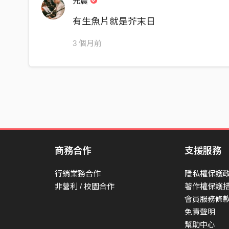
元農
美食有沒有極限
有生魚片就是芥末日
末日來臨的那天
3 個月前
想到還沒有吃過的生魚片
不同食材搭配就像音樂
bin bin bon bon 構築最美的畫面
錢不是最重要的事
是資源交換其中一個方式
人與人熟悉信任和了解
才是結構的關鍵
商務合作
支援服務
平凡的日常滿是滋味
行銷業務合作
隱私權保護
沒嘗過的舌頭無法體會
非營利 / 校園合作
著作權保護
會員服務條
說什麼文化傳承都是大道理
免責聲明
最真實的流傳是餐桌上的體驗
幫助中心