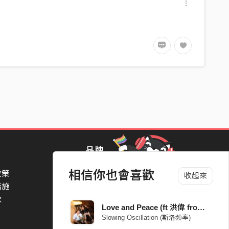
品牌
相信你也會喜歡
政策
StreetVoice Awards 街聲音樂獎
收起來
措施
TheNextBigThing 大團誕生
款
Blow 吹音樂
Love and Peace (ft 洪偉 from Chillsome 秋山) [Nu Metal Remix]
Packer 派歌
Slowing Oscillation (斯洛頻率)
SimpleLife 簡單生活節