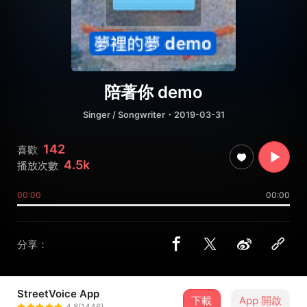
陪著你 demo
Singer / Songwriter
・2019-03-31
142
喜歡
4.5k
播放次數
00:00
00:00
分享：
StreetVoice App
下載
App 開啟
沈安 Shen An
4.8(1446)