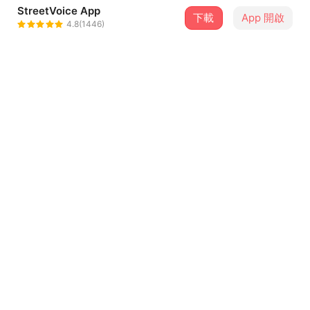
StreetVoice App
下載
App 開啟
緋石 feishih
4.8(1446)
＋ 追蹤
@feishih
介紹
Vo./Gt. 趙懷宇
Gt. 胖子
Ba. Lukas Zimmet
Dr. 山姆
...查看更多
歌詞
He took off from a fallen branch
In the countryside