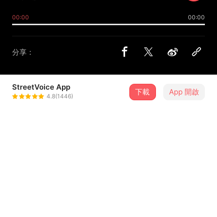
00:00
00:00
分享：
StreetVoice App
下載
App 開啟
羽毛（うもう/罪の羽）
4.8(1446)
＋ 追蹤
@feather_lin
介紹
Original：keeno
UST：沙緒
Edit：羽毛（うもう/罪の羽）