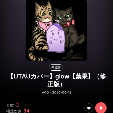
AI 協作
【UTAUカバー】glow【葉果】（修
正版）
ACG
・2026-06-12
3
喜歡
34
播放次數