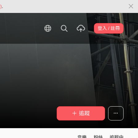
)
.
登入 / 註冊
＋ 追蹤
音樂
粉絲
追蹤中