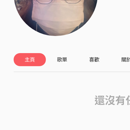
主頁
歌單
喜歡
關
還沒有