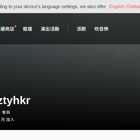
ing to your device's language settings, we also offer
English (Global
周邊商店
徵選
演出活動
派歌
吹音樂
ztyhkr
r・會員
1 月 加入