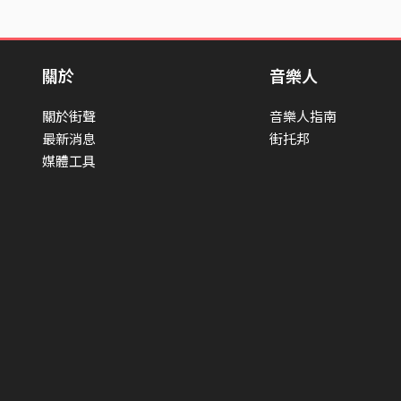
關於
音樂人
關於街聲
音樂人指南
最新消息
街托邦
媒體工具