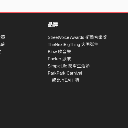
品牌
政策
StreetVoice Awards 街聲音樂獎
措施
TheNextBigThing 大團誕生
款
Blow 吹音樂
Packer 派歌
SimpleLife 簡單生活節
ParkPark Carnival
一起比 YEAH 吧