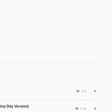
116
iny Day Version)
3.9k