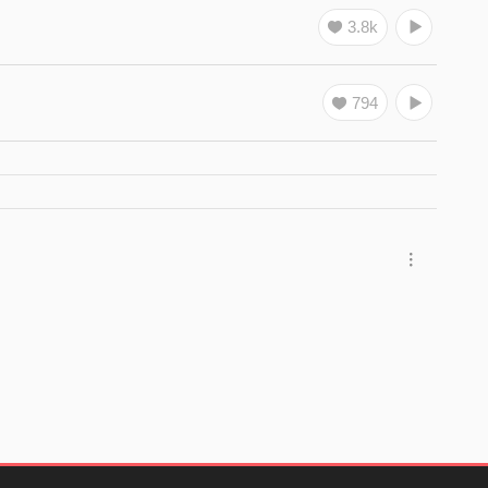
3.8k
794