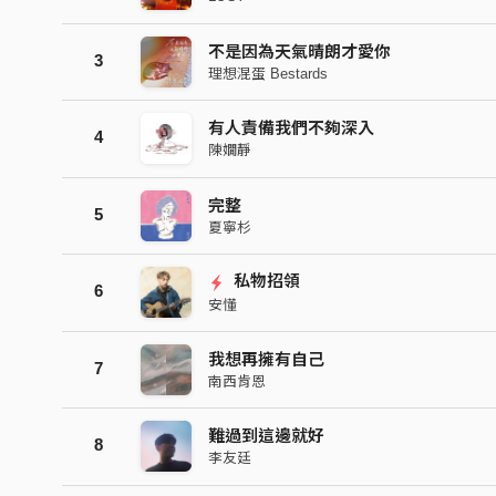
不是因為天氣晴朗才愛你
3
理想混蛋 Bestards
有人責備我們不夠深入
4
陳嫺靜
完整
5
夏寧杉
私物招領
6
安懂
我想再擁有自己
7
南西肯恩
難過到這邊就好
8
李友廷