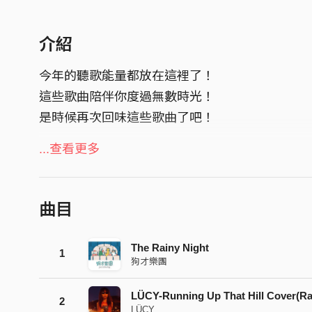
介紹
今年的聽歌能量都放在這裡了！
這些歌曲陪伴你度過無數時光！
是時候再次回味這些歌曲了吧！
點擊下方連結，領取屬於你的年度音樂回顧：
...查看更多
https://streetvoice.com/annualreport/2022/
曲目
The Rainy Night
1
狗才樂團
LÜCY-Running Up That Hill Cover(Ra
2
LÜCY