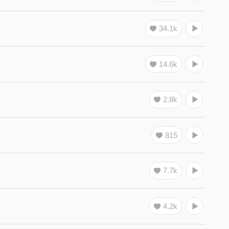
34.1k
14.6k
2.8k
815
7.7k
4.2k