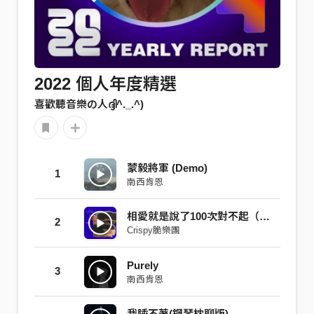
2022 個人年度精選
喜歡聽音樂の人ദ്ദി^._.^)
蒙毅將軍 (Demo)
1
南西肯恩
相愛就是說了100次對不起（把我變成你ver.）
2
Crispy脆樂團
Purely
3
南西肯恩
我睡不著(鋼琴枕聊版)