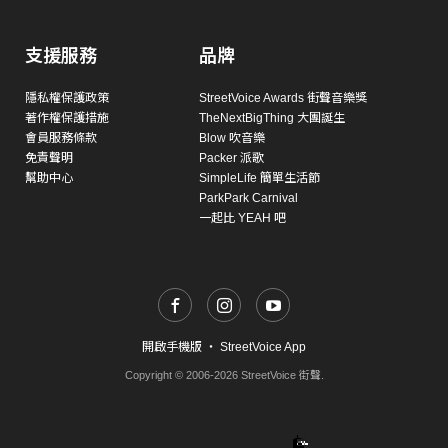
支援服務
品牌
隱私權保護政策
StreetVoice Awards 街聲音樂獎
著作權保護措施
TheNextBigThing 大團誕生
會員服務條款
Blow 吹音樂
免責聲明
Packer 派歌
幫助中心
SimpleLife 簡單生活節
ParkPark Carnival
一起比 YEAH 吧
開啟手機版
・
StreetVoice App
Copyright © 2006-2026 StreetVoice 街聲.