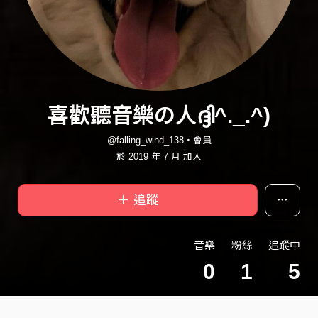
喜歡聽音樂の人ദ്ദി^._.^)
@falling_wind_138・會員
於 2019 年 7 月 加入
＋ 追蹤
音樂
粉絲
追蹤中
0
1
5