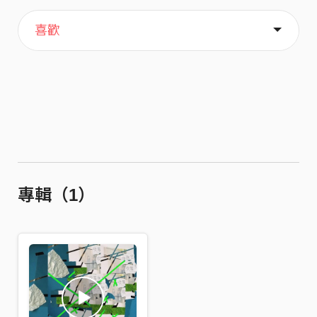
主頁
關於
喜歡
專輯（1）