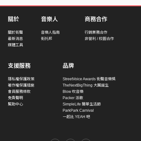
關於
音樂人
商務合作
關於街聲
音樂人指南
行銷業務合作
最新消息
街托邦
非營利 / 校園合作
媒體工具
支援服務
品牌
隱私權保護政策
StreetVoice Awards 街聲音樂獎
著作權保護措施
TheNextBigThing 大團誕生
會員服務條款
Blow 吹音樂
免責聲明
Packer 派歌
幫助中心
SimpleLife 簡單生活節
ParkPark Carnival
一起比 YEAH 吧