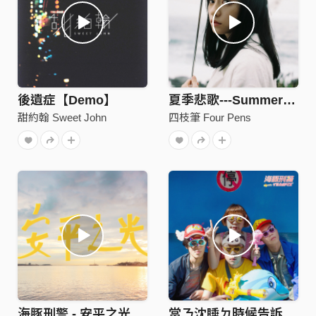
後遺症【Demo】
夏季悲歌---Summer Tragedy
甜約翰 Sweet John
四枝筆 Four Pens
海豚刑警 - 安平之光 (cover)
當ㄋ沈睡ㄉ時候告訴婐ㄋ夢到ㄌ婐