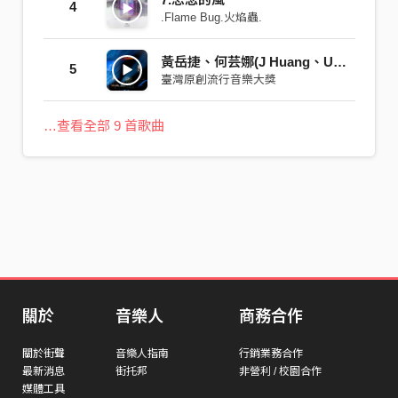
4
.Flame Bug.火焰蟲.
黃岳捷、何芸娜(J Huang、Una Ho) / 想尋到(Wish to Find)
5
臺灣原創流行音樂大獎
…查看全部 9 首歌曲
關於
音樂人
商務合作
關於街聲
音樂人指南
行銷業務合作
最新消息
街托邦
非營利 / 校園合作
媒體工具