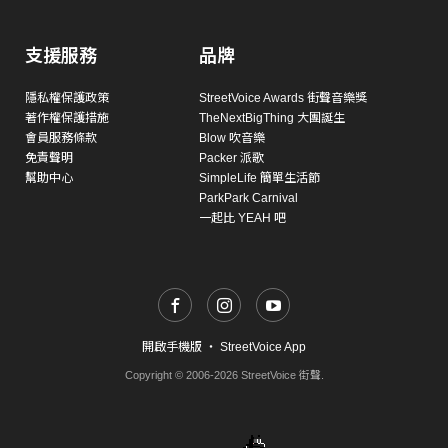
支援服務
品牌
隱私權保護政策
StreetVoice Awards 街聲音樂獎
著作權保護措施
TheNextBigThing 大團誕生
會員服務條款
Blow 吹音樂
免責聲明
Packer 派歌
幫助中心
SimpleLife 簡單生活節
ParkPark Carnival
一起比 YEAH 吧
開啟手機版
・
StreetVoice App
Copyright © 2006-2026 StreetVoice 街聲.