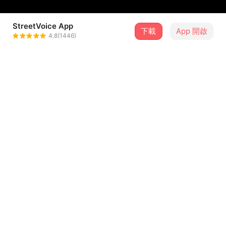
StreetVoice App
下載
App 開啟
黃奕儒 Ezu
4.8(1446)
＋ 追蹤
@ezuhuang
介紹
<僅有的愛>MV :
https://www.youtube.com/watch?
v=wBPxug5I_ws
”分開以後，沒有因為心碎而死掉，只是活得像夢遊。
睡著了，直到再次遇見你。“
...查看更多
黃奕儒 Jeff首張創作專輯<夜光> 3/18線上發行，4/2實體發
行。
歌詞