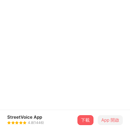
StreetVoice App
下載
App 開啟
4.8(1446)