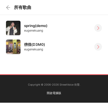
所有歌曲
spring(demo)
eugenekuang
徬徨(D3M0)
eugenekuang
Copyright © 2006-2026 StreetVoice 街聲.
開啟電腦版