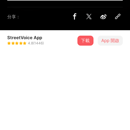
分享：
StreetVoice App
下載
App 開啟
武上作
4.8(1446)
＋ 追蹤
@etigee
介紹
這是我在坐車的時候看到的
一對學生情侶
男生正撫摸著女生的頭
一手抱著女生的腰
...查看更多
女生正看著男生整理他脖子上的領帶