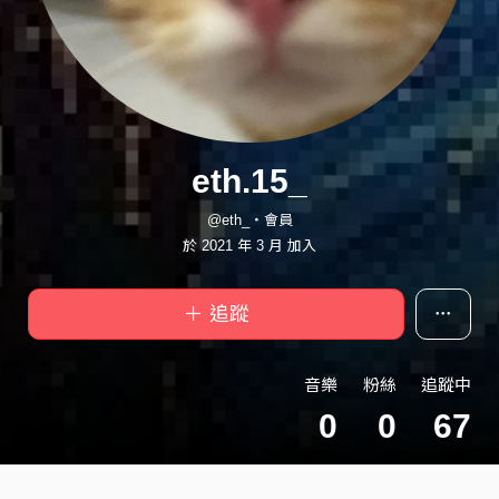
eth.15_
@eth_・會員
於 2021 年 3 月 加入
＋ 追蹤
音樂
粉絲
追蹤中
0
0
67