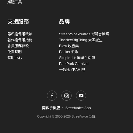
媒體工具
支援服務
品牌
隱私權保護政策
StreetVoice Awards 街聲音樂獎
著作權保護措施
TheNextBigThing 大團誕生
會員服務條款
Blow 吹音樂
免責聲明
Packer 派歌
幫助中心
SimpleLife 簡單生活節
ParkPark Carnival
一起比 YEAH 吧
開啟手機版
・
StreetVoice App
Copyright © 2006-2026 StreetVoice 街聲.