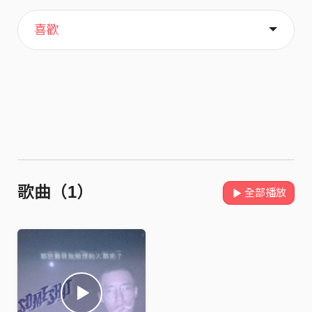
主頁
歌單
關於
喜歡
歌曲（1）
全部播放