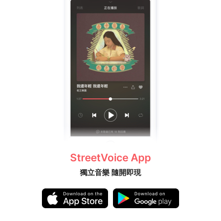
StreetVoice App
獨立音樂 隨開即現