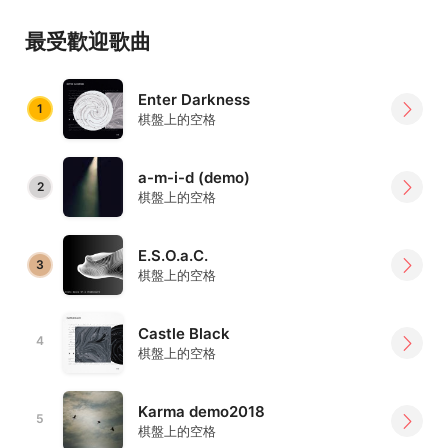
文化部第三屆金音創作獎六項提名肯定（最佳樂團、最佳新
最受歡迎歌曲
人、最佳專輯、最佳樂手、最佳電音專輯、最佳電音單
曲）。最後獲得
Enter Darkness
1
棋盤上的空格
a-m-i-d (demo)
2
棋盤上的空格
E.S.O.a.C.
3
棋盤上的空格
Castle Black
4
棋盤上的空格
Karma demo2018
5
棋盤上的空格