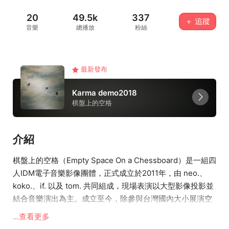
20
49.5k
337
＋ 追蹤
音樂
總播放
粉絲
最新發布
Karma demo2018
棋盤上的空格
介紹
棋盤上的空格（Empty Space On a Chessboard）是一組四
人IDM電子音樂影像團體，正式成立於2011年，由 neo.、
koko.、if. 以及 tom. 共同組成，現場表演以大型影像投影並
結合音樂演出為主。成立至今，除參與台灣國內大小展演空
間、藝廊、音樂祭演出外，並曾受邀至日本東京以及德國科
...查看更多
隆演出。其間，於2012年推出首張專輯『quarrel』更獲得