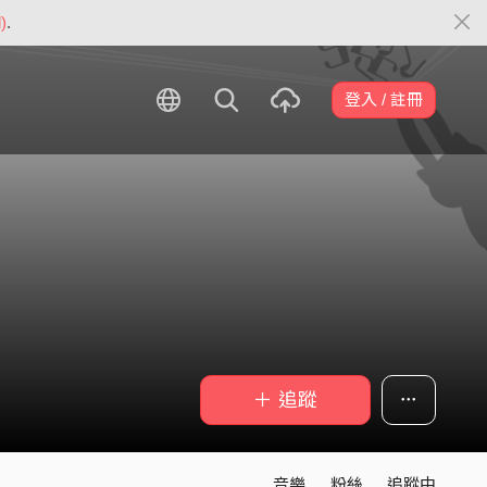
)
.
登入 / 註冊
＋ 追蹤
音樂
粉絲
追蹤中