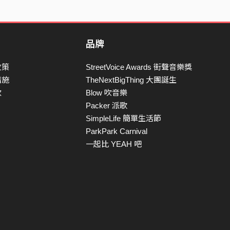
品牌
政策
StreetVoice Awards 街聲音樂獎
措施
TheNextBigThing 大團誕生
款
Blow 吹音樂
Packer 派歌
SimpleLife 簡單生活節
ParkPark Carnival
一起比 YEAH 吧