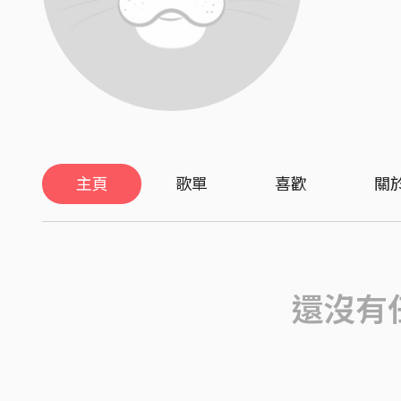
主頁
歌單
喜歡
關
還沒有