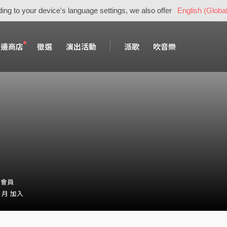
ing to your device's language settings, we also offer
English (Global
周邊商店
徵選
演出活動
派歌
吹音樂
3・會員
2 月 加入