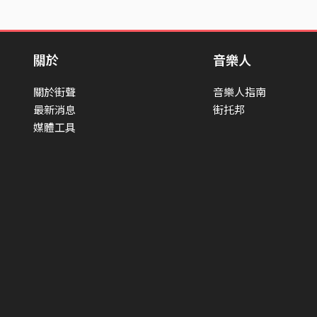
關於
音樂人
關於街聲
音樂人指南
最新消息
街托邦
媒體工具