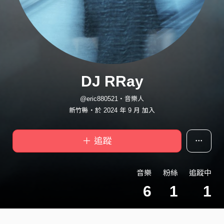
DJ RRay
@eric880521・音樂人
新竹縣・於 2024 年 9 月 加入
＋ 追蹤
音樂
粉絲
追蹤中
6
1
1