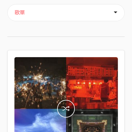
主頁
音樂
喜歡
關於
歌單