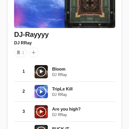
DJ-Rayyyy
DJ RRay
1
Bloom
1
DJ RRay
TripLe Kill
2
DJ RRay
Are you high?
3
DJ RRay
FUCK IT