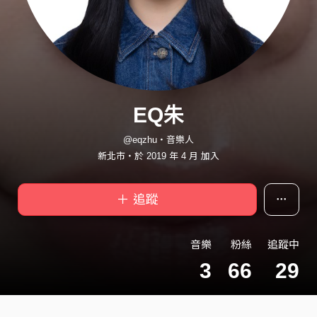
EQ朱
@eqzhu・音樂人
新北市・於 2019 年 4 月 加入
＋ 追蹤
音樂
粉絲
追蹤中
3
66
29