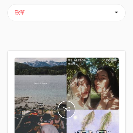
主頁
音樂
喜歡
關於
歌單