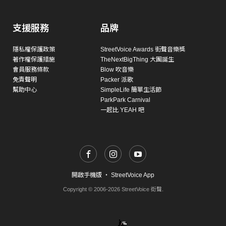
支援服務
品牌
隱私權保護政策
StreetVoice Awards 街聲音樂獎
著作權保護措施
TheNextBigThing 大團誕生
會員服務條款
Blow 吹音樂
免責聲明
Packer 派歌
幫助中心
SimpleLife 簡單生活節
ParkPark Carnival
一起比 YEAH 吧
開啟手機版
・
StreetVoice App
Copyright © 2006-2026 StreetVoice 街聲.