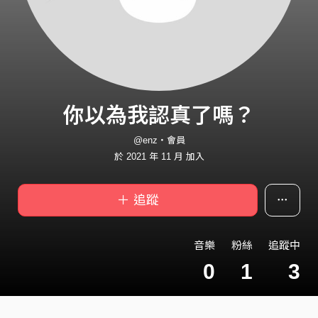
你以為我認真了嗎？
@enz・會員
於 2021 年 11 月 加入
＋ 追蹤
音樂
粉絲
追蹤中
0
1
3