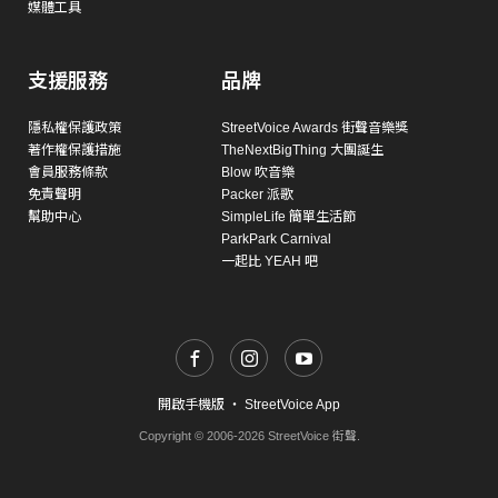
媒體工具
支援服務
品牌
隱私權保護政策
StreetVoice Awards 街聲音樂獎
著作權保護措施
TheNextBigThing 大團誕生
會員服務條款
Blow 吹音樂
免責聲明
Packer 派歌
幫助中心
SimpleLife 簡單生活節
ParkPark Carnival
一起比 YEAH 吧
開啟手機版
・
StreetVoice App
Copyright © 2006-2026 StreetVoice 街聲.