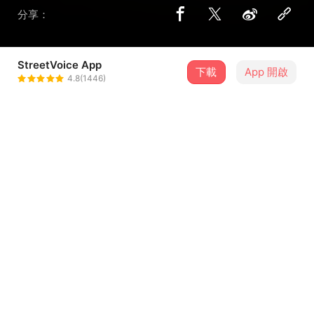
分享：
StreetVoice App
下載
App 開啟
EnjoyHsu
4.8(1446)
＋ 追蹤
@enjoyhsu
介紹
吃苦當作吃補 堅持絕不認輸 用真心 用熱情 把困難都克服
歌詞
堅持